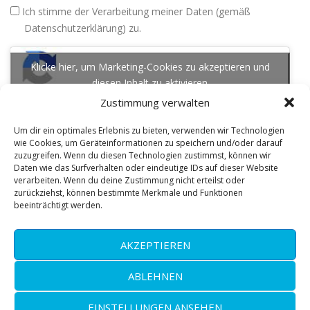
Ich stimme der Verarbeitung meiner Daten (gemäß
Datenschutzerklärung) zu.
reCAPTCHA
Klicke hier, um Marketing-Cookies zu akzeptieren und
diesen Inhalt zu aktivieren
Zustimmung verwalten
Um dir ein optimales Erlebnis zu bieten, verwenden wir Technologien
wie Cookies, um Geräteinformationen zu speichern und/oder darauf
zuzugreifen. Wenn du diesen Technologien zustimmst, können wir
Daten wie das Surfverhalten oder eindeutige IDs auf dieser Website
verarbeiten. Wenn du deine Zustimmung nicht erteilst oder
zurückziehst, können bestimmte Merkmale und Funktionen
beeinträchtigt werden.
AKZEPTIEREN
© 2026 • Klima und Lufttechnik Waldemar Socha •
Handwerksweg 4 • 44805 Bochum E-Mail: info@klimatechnik-
ABLEHNEN
socha.de • Web: www.klimatechnik-socha.de Tel: +49 (0)234 890
EINSTELLUNGEN ANSEHEN
63 34 • Fax: +49 (0)234 890 63 35