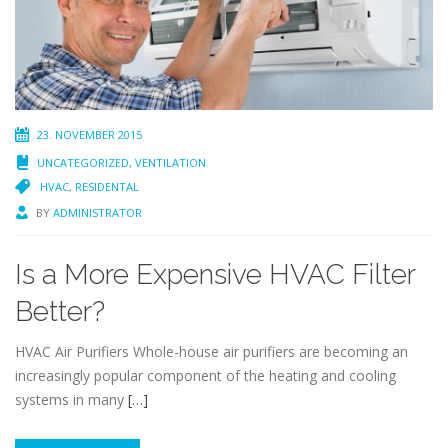
23. NOVEMBER 2015
UNCATEGORIZED
,
VENTILATION
HVAC
,
RESIDENTAL
BY
ADMINISTRATOR
Is a More Expensive HVAC Filter
Better?
HVAC Air Purifiers Whole-house air purifiers are becoming an
increasingly popular component of the heating and cooling
systems in many
[…]